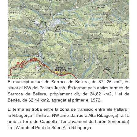
El municipi actual de Sarroca de Bellera, de 87, 26 km2, és
situat al NW del Pallars Jussà. És format pels antics termes de
Sarroca de Bellera, pròpiament dit, de 24,82 km2, i el de
Benés, de 62,44 km2, agregat al primer el 1972.
El terme es troba entre la zona de transició entre els Pallars i
la Ribagorça i limita al NW amb Barruera Alta Ribagorça), a l'E
amb la Torre de Capdella i l'enclavament de Larén Senterada)
i a I'W amb el Pont de Suert Alta Ribagorça