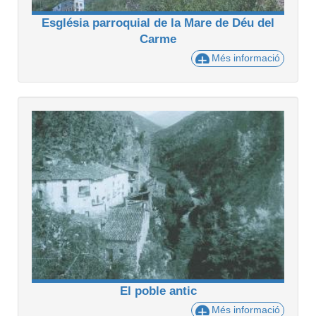
Església parroquial de la Mare de Déu del
Carme
Més informació
El poble antic
Més informació